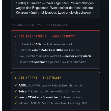
1260H) zu kaufen — zwei Tage nach Preiserhöhungen
wegen des Engpasses. Wenn selbst der best-isolierte
Konzern kämpft, ist Europas Lage ungleich schwerer.
ABHÄNGIGKEIT VS. HEBELMACHT
▼ DIE BLINDSTELLE — ABHÄNGIGKEIT
EU fertigt
< 10 %
der Halbleiter weltweit
Praktisch
kein DRAM, kein HBM
aus Europa
3–4 Speicherhersteller weltweit —
keiner europäisch
Reiner
Preisnehmer
: Speicher ~4× in 3 Quartalen
▲ DIE STÄRKE — ENGSTELLEN
ASML
: EUV-Monopol — kein Spitzenchip ohne
Zeiss
: Präzisionsoptik, weltweit konkurrenzlos
imec · CEA-Leti · Fraunhofer
: Spitzenforschung
Infineon, NXP, STMicro: Automotive · Leistung · SiC