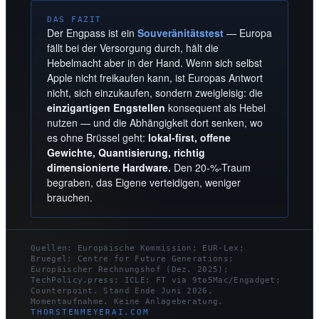
DAS FAZIT
Der Engpass ist ein
Souveränitätstest
— Europa
fällt bei der Versorgung durch, hält die
Hebelmacht aber in der Hand. Wenn sich selbst
Apple nicht freikaufen kann, ist Europas Antwort
nicht, sich einzukaufen, sondern zweigleisig: die
einzigartigen Engstellen
konsequent als Hebel
nutzen — und die Abhängigkeit dort senken, wo
es ohne Brüssel geht:
lokal-first, offene
Gewichte, Quantisierung, richtig
dimensionierte Hardware.
Den 20-%-Traum
begraben, das Eigene verteidigen, weniger
brauchen.
Quellen: Europäische Kommission; EUR-Lex;
Bruegel; Centre for Future Generations;
Europäischer Rechnungshof (Dez. 2025);
TechPolicy.press; ICLE; FT via 9to5Mac/Engadget;
Counterpoint. Stand Ende Juni 2026,
Momentaufnahme. Keine Anlageberatung.
THORSTENMEYERAI.COM