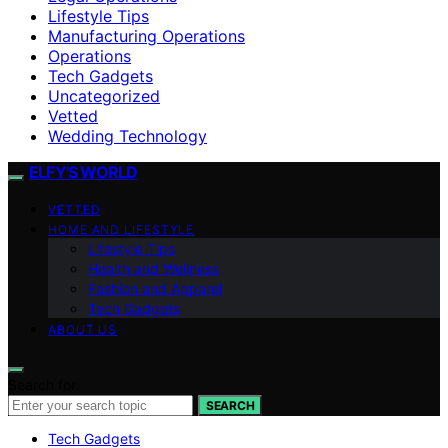
Lifestyle Tips
Manufacturing Operations
Operations
Tech Gadgets
Uncategorized
Vetted
Wedding Technology
ELFY'S WORLD
VETTED
HOME AND LIFESTYLE
Lifestyle Tips
Health and Wellness
Fashion and Apparel
Tech Gadgets
ABOUT US
Search for:
SEARCH
Tech Gadgets