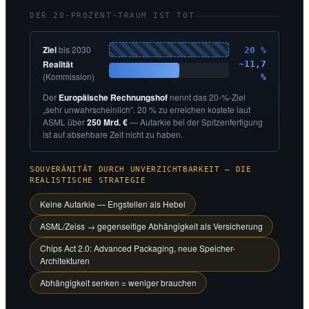
DER 20-PROZENT-TRAUM IST TOT
Ziel
bis 2030
20 %
Realität
~11,7
(Kommission)
%
Der
Europäische Rechnungshof
nennt das 20-%-Ziel
„sehr unwahrscheinlich”. 20 % zu erreichen kostete laut
ASML über
250 Mrd. €
— Autarkie bei der Spitzenfertigung
ist auf absehbare Zeit nicht zu haben.
SOUVERÄNITÄT DURCH UNVERZICHTBARKEIT — DIE
REALISTISCHE STRATEGIE
Keine Autarkie — Engstellen als Hebel
ASML/Zeiss → gegenseitige Abhängigkeit als Versicherung
Chips Act 2.0: Advanced Packaging, neue Speicher-
Architekturen
Abhängigkeit senken = weniger brauchen